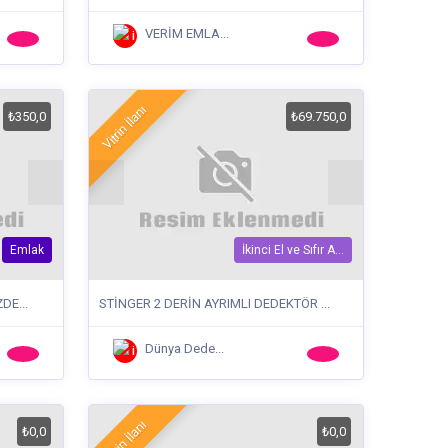
VERİM EMLA...
Vitrin İlanı
₺350,0
₺69.750,0
Emlak
İkinci El ve Sıfır A...
DE...
STİNGER 2 DERİN AYRIMLI DEDEKTÖR ...
Dünya Dede...
Vitrin İlanı
₺0,0
₺0,0