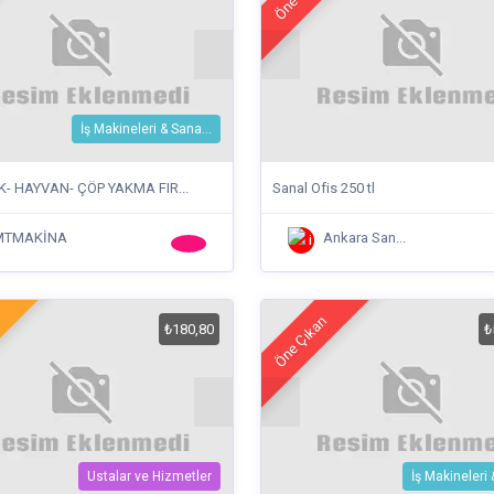
İş Makineleri & Sana...
IK- HAYVAN- ÇÖP YAKMA FIR...
Sanal Ofis 250 tl
MTMAKİNA
Ankara San...
Öne Çıkan
₺180,80
₺
Ustalar ve Hizmetler
İş Makineleri 