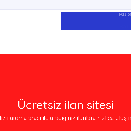
BU S
Ücretsiz ilan sitesi
ızlı arama aracı ile aradığınız ilanlara hızlıca ulaşın