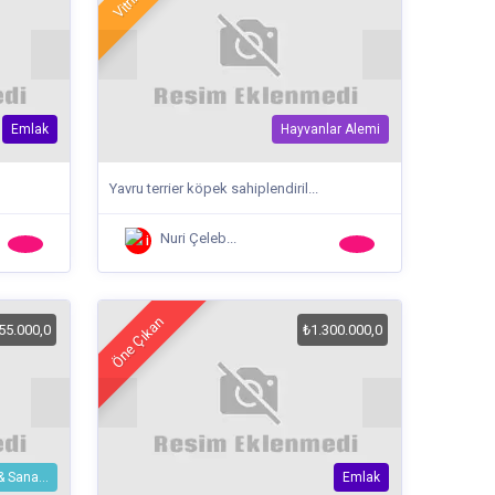
Emlak
Hayvanlar Alemi
Yavru terrier köpek sahiplendiril...
Nuri Çeleb...
Öne Çıkan
55.000,0
₺1.300.000,0
& Sana...
Emlak