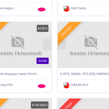
rni begon...
Nafi Demir...
Vitrin İlanı
₺250,0
Emlak
a Stopajsız Sanal Ofis+S...
E-OFİS, SANAL OFİS ŞİŞLİ MERKEZ
olay Ofis
HASAN ALP
Öne Çıkan
₺150.000,0