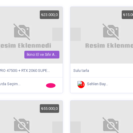
₺23.000,0
₺15.0
İkinci El ve Sıfır A...
PRO 4750G + RTX 2060 SUPE...
Sulu tarla
rda Seçim...
Sehlen Bay...
₺55.000,0