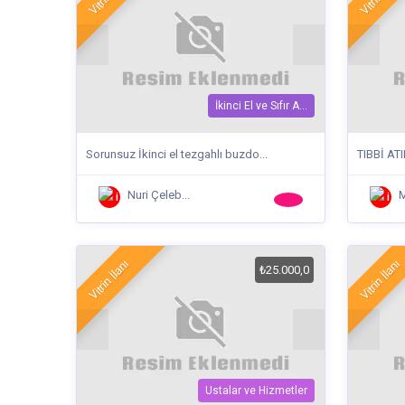
İkinci El ve Sıfır A...
Sorunsuz İkinci el tezgahlı buzdo...
TIBBİ AT
Nuri Çeleb...
Vitrin İlanı
Vitrin İlanı
₺25.000,0
Ustalar ve Hizmetler