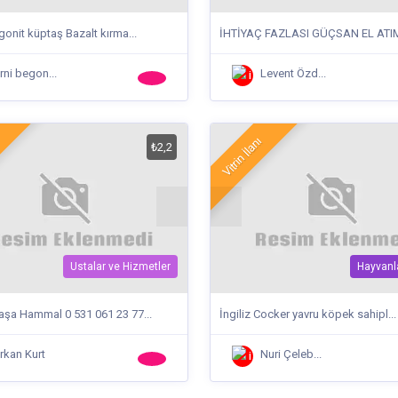
onit küptaş Bazalt kırma...
İHTİYAÇ FAZLASI GÜÇSAN EL ATIML
rni begon...
Levent Özd...
Vitrin İlanı
₺2,2
Ustalar ve Hizmetler
Hayvanl
şa Hammal 0 531 061 23 77...
İngiliz Cocker yavru köpek sahipl...
rkan Kurt
Nuri Çeleb...