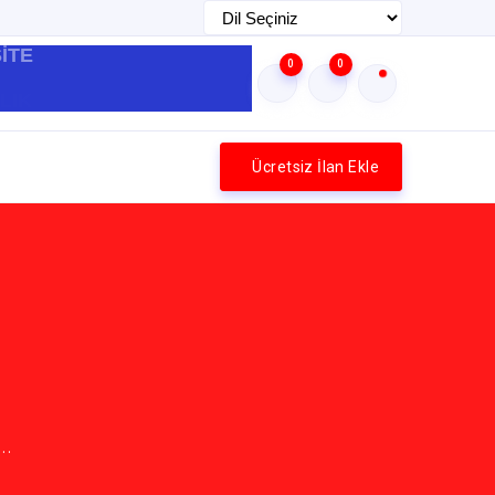
İTE
0
0
Ücretsiz İlan Ekle
..