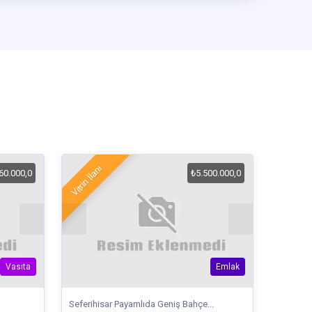
Vitrin İlanı
60.000,0
₺5.500.000,0
Vasıta
Emlak
Seferihisar Payamlıda Geniş Bahçe...