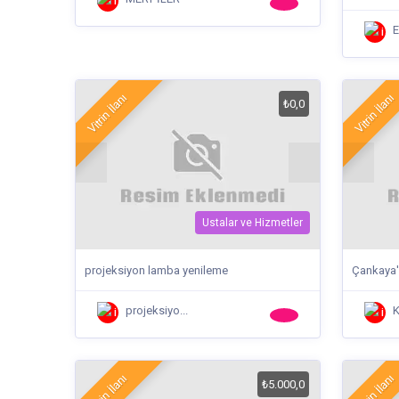
E
Vitrin İlanı
Vitrin İlanı
₺0,0
Ustalar ve Hizmetler
projeksiyon lamba yenileme
Çankaya'd
projeksiyo...
K
Vitrin İlanı
Vitrin İlanı
₺5.000,0