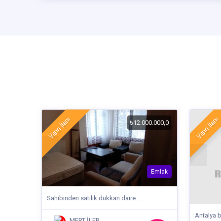
Vitrin İlanı
Vitrin İlanı
₺12.000.000,0
Emlak
Sahibinden satılık dükkan daire. ...
Antalya b
MERT İLER