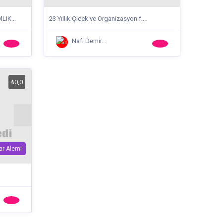
IK...
23 Yıllık Çiçek ve Organizasyon f...
Nafi Demir...
₺0,0
ar Alemi