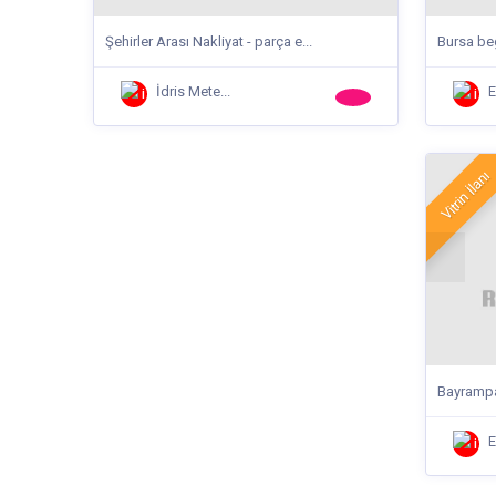
Şehirler Arası Nakliyat - parça e...
Bursa beg
İdris Mete...
E
Vitrin İlanı
Bayrampa
E