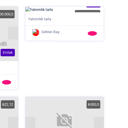
Emlak
00.000,0
₺15.000.000,0
Yatırımlık tarla
Sehlen Bay...
Emlak
₺22,12
₺500,0