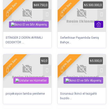
Vitrin İlanı
Vitrin İlanı
₺69.750,0
₺5.500.000,0
STİNGER 2 DERİN AYRIMLI
Seferihisar Payamlıda Geniş
DEDEKTÖR ...
Bahçe...
Vitrin İlanı
Vitrin İlanı
₺0,0
₺5.000,0
projeksiyon lamba yenileme
Sorunsuz İkinci el tezgahlı
buzdo...