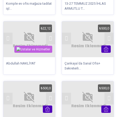
Komple ev ofis mağaza tadilat
13-27 TEMMUZ 2025 İHLAS
işl...
ARMUTLU T...
₺22,12
₺500,0
Abdullah NAKLİYAT
Çankaya'da Sanal Ofis+
Sekreterli...
₺500,0
₺500,0