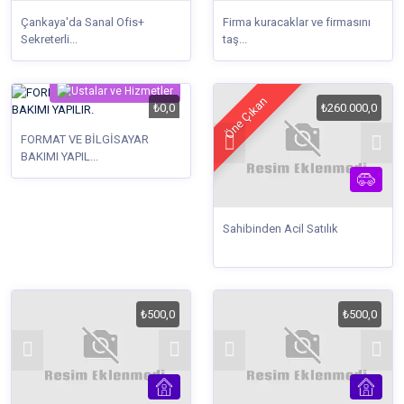
Çankaya'da Sanal Ofis+
Firma kuracaklar ve firmasını
Sekreterli...
taş...
Öne Çıkan
₺0,0
₺260.000,0
FORMAT VE BİLGİSAYAR
BAKIMI YAPIL...
Sahibinden Acil Satılık
₺500,0
₺500,0