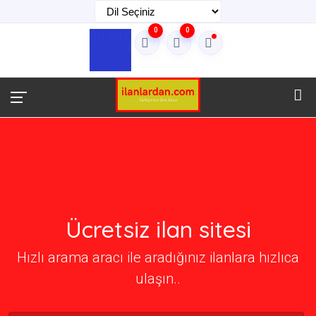
0
0
BU SİTE
Ücretsiz ilan sitesi
Hızlı arama aracı ile aradığınız ilanlara hızlıca
ulaşın..