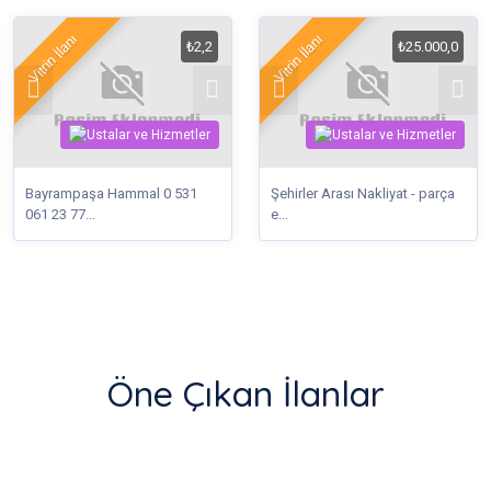
Vitrin İlanı
Vitrin İlanı
₺2,2
₺25.000,0
Bayrampaşa Hammal 0 531
Şehirler Arası Nakliyat - parça
061 23 77...
e...
Öne Çıkan İlanlar