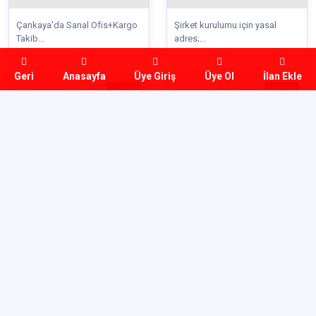
Çankaya'da Sanal Ofis+Kargo
Şirket kurulumu için yasal
Takib...
adres;...
Geri
Anasayfa
Üye Giriş
Üye Ol
İlan Ekle
₺500,0
₺500,0
Firma kuracaklar ve firmasını
Firma kuracaklar ve firmasını
taş...
taş...
₺500,0
₺500,0