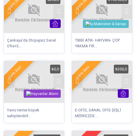
Vitrin İlanı
Vitrin İlanı
Çankaya'da Stopajsız Sanal
TIBBİ ATIK- HAYVAN- ÇÖP
Ofis+S...
YAKMA FIR...
Vitrin İlanı
Vitrin İlanı
₺0,0
₺350,0
Yavru terrier köpek
E-OFİS, SANAL OFİS ŞİŞLİ
sahiplendiril...
MERKEZDE...