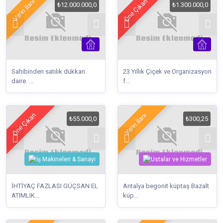
Öne Çıkan
Vitrin İlanı
₺12.000.000,0
₺1.300.000,0
Sahibinden satılık dükkan
23 Yıllık Çiçek ve Organizasyon
daire. ...
f...
Öne Çıkan
Vitrin İlanı
₺55.000,0
₺300,25
İHTİYAÇ FAZLASI GÜÇSAN EL
Antalya begonit küptaş Bazalt
ATIMLIK...
küp...