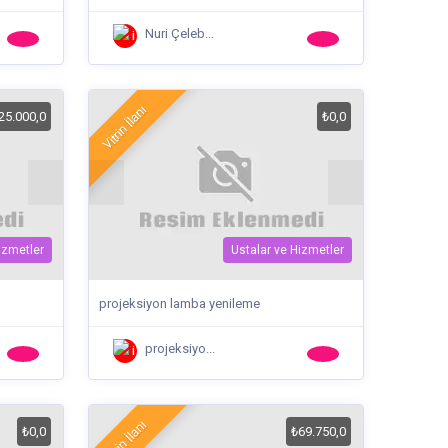
Nuri Çeleb...
Vitrin İlanı
25.000,0
₺0,0
izmetler
Ustalar ve Hizmetler
projeksiyon lamba yenileme
projeksiyo...
Vitrin İlanı
₺0,0
₺69.750,0