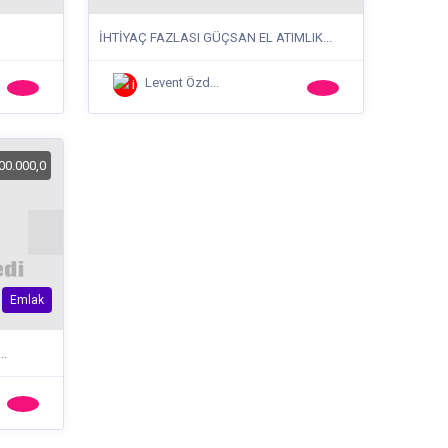
İHTİYAÇ FAZLASI GÜÇSAN EL ATIMLIK...
Levent Özd...
00.000,0
Emlak
..