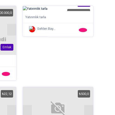
Emlak
00.000,0
₺15.000.000,0
Yatırımlık tarla
Sehlen Bay...
Emlak
₺22,12
₺500,0