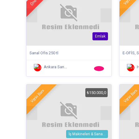
Emlak
Sanal Ofis 250 tl
E-OFİS, 
Ankara San...
Vitrin İlanı
Vitrin İlanı
₺150.000,0
İş Makineleri & Sana...