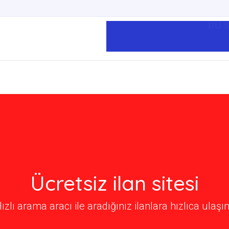
BU S
Ücretsiz ilan sitesi
ızlı arama aracı ile aradığınız ilanlara hızlıca ulaşın