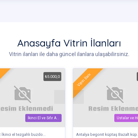
Anasayfa Vitrin İlanları
Vitrin ilanları ile daha güncel ilanlara ulaşabilirsiniz.
Vitrin İlanı
₺5.000,0
İkinci El ve Sıfır A...
Ustalar ve H
İkinci el tezgahlı buzdo...
Antalya begonit küptaş Bazalt küp.