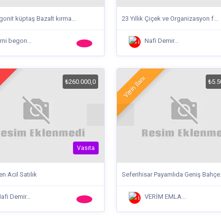
onit küptaş Bazalt kırma...
23 Yıllık Çiçek ve Organizasyon f...
rni begon...
Nafi Demir...
Vitrin İlanı
₺260.000,0
₺5.5
Vasıta
n Acil Satılık
Seferihisar Payamlıda Geniş Bahçe.
afi Demir...
VERİM EMLA...