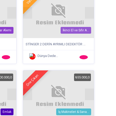
ar Alemi
İkinci El ve Sıfır A...
STİNGER 2 DERİN AYRIMLI DEDEKTÖR ...
Dünya Dede...
Öne Çıkan
00.000,0
₺55.000,0
Emlak
İş Makineleri & Sana...