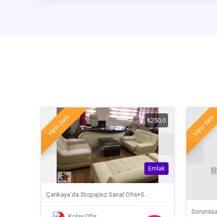
Vitrin İlanı
Vitrin İlanı
₺250,0
Emlak
Çankaya'da Stopajsız Sanal Ofis+S...
Sorunsuz 
Kolay Ofis