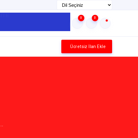
İTE
0
0
Ücretsiz İlan Ekle
..