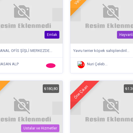
Emlak
Hayvanl
SANAL OFİS ŞİŞLİ MERKEZDE...
Yavru terrier köpek sahiplendiril...
HASAN ALP
Nuri Çeleb...
Öne Çıkan
₺180,80
₺1.3
Ustalar ve Hizmetler