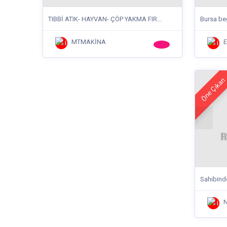
TIBBİ ATIK- HAYVAN- ÇÖP YAKMA FIR...
Bursa beg
MTMAKİNA
E
Öne Çıkan
Sahibinde
N