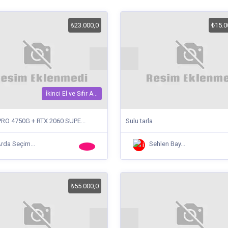
₺23.000,0
₺15.0
İkinci El ve Sıfır A...
PRO 4750G + RTX 2060 SUPE...
Sulu tarla
rda Seçim...
Sehlen Bay...
₺55.000,0