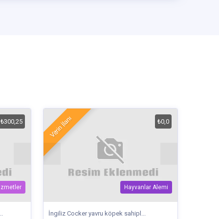
Vitrin İlanı
₺300,25
₺0,0
izmetler
Hayvanlar Alemi
..
İngiliz Cocker yavru köpek sahipl...