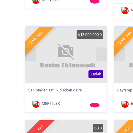
N
Vitrin İlanı
Vitrin İlanı
₺12.000.000,0
Emlak
Sahibinden satılık dükkan daire. ...
Bayrampa
MERT İLER
E
Öne Çıkan
Vitrin İlanı
₺0,0